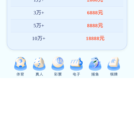
【卫津路校区】中国兵器北方微电子院合肥研究院脑机专场招聘
05.29
08
【北洋园校区】海尔智家2027顶尖人才项目——提前批专场宣讲会
05.28
【北洋园校区】2026年"苏荟英才"行动暨南通爱才，通通都来——"南通日"春季校园行全民彩票app下载招聘会
05.22
08
【卫津路校区】航空工业机载第六届"逐梦·云程"重点高校宣讲暨双选会
05.22
天津市大中专学校就业全民乐彩票app官网网
友情链接：
人社部国际组织人才就业实习网
高校毕业生到国际组织实习任职全民乐彩票app官
全民彩票app下载官网
新职业网（教育部大学生就业网）
教育部官网
国家大学生就业服务平台—24365校园招聘服务
“国企英才”招才引智平台
20届及以前往届生派遣全民乐彩票app官网登记
办公时间（节假日除外）
联系地址
上午：8:30-12:00
卫津路校区：天津市南开