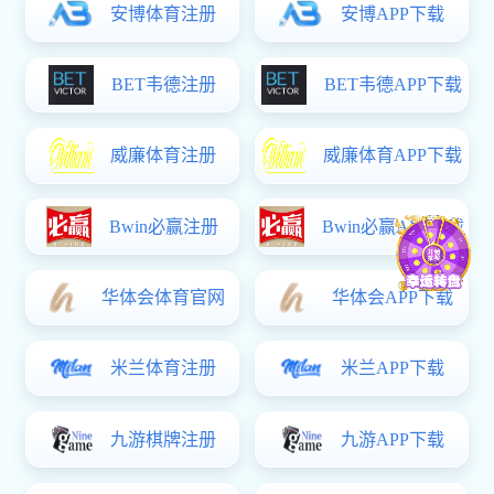
点击日期可查看当日场次
招聘会
格见半导体27届校园招聘空中宣讲会
27校招 | 
告：简历、面
干货上线，
举办地点：线上
举办地点：线上
举办时间：2026-07-21 19:00:00
举办时间：2026-07
2026年科研助理岗位招聘会暨直播带
【北洋园校区
岗活动
司第十四研究所
理研究部
举办地点：线上
举办时间：2026-06-23 09:00:00
举办时间：2026-06