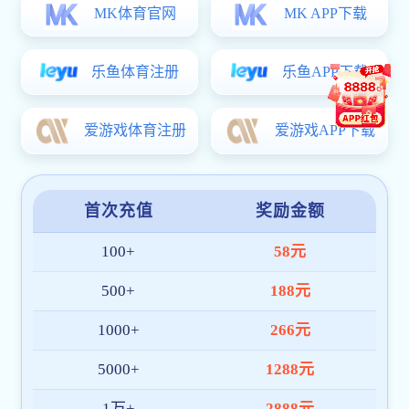
More+
宣讲会
双选会
【北洋园校区】大国重器·上市公司 | 烟台杰瑞集团2027届秋招提前批宣讲会
06.30
08
【北洋园校区】中国电子科技集团公司第十四研究所全民乐彩票app官网处理研究部提前批招聘宣讲
06.17
08
【北洋园校区】惟楚地有才 于四院为盛 ——铁四院2027年校园招聘宣讲会
06.16
【北洋园校区】某部队人才引进宣介会暨“人才日”活动
06.11
08
【卫津路校区】韶音科技2027届提前批校园招聘
06.04
【北洋园校区】三环集团2027届提前批校园招聘
06.03
08