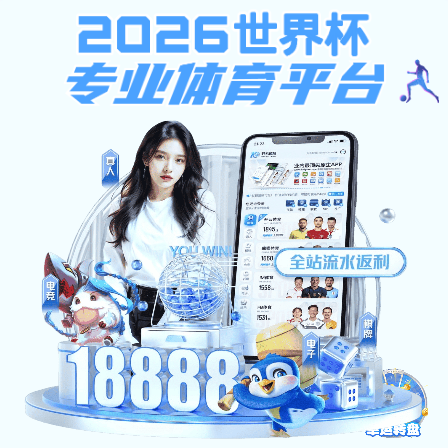
全民捕鱼大战
全民捕鱼大战:操作失败！
请先登录系统后再查看
页面自动 跳转 等待时间：
3
全民捕鱼大战-玄策科技公司(中国在线有限责任公司)