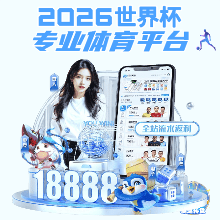
全民捕鱼大战
全民捕鱼大战:操作失败！
请先登录系统后再查看
页面自动 跳转 等待时间：
3
全民捕鱼大战-玄策科技公司(中国在线有限责任公司)