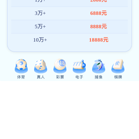
5月
全民彩票app下载2026年春季就业实习双选会邀请函
14
2026/05/14 14:00
4月
第三届全国大学生职业规划大赛总决赛专场招聘会暨“千校万企供需对接会”
25
2026/04/25 09:00
通知公告
More+
?
全民乐639彩票welcome假期期间第二批次集中派遣时间变更的通知
?
2026年大连大学附属新华医院赴高校 公开招聘工作人员公告
?
全民乐639彩票welcome企业入校招聘活动入校方式的通知
?
全民乐639彩票welcome往届生录取研究生的相关说明
?
全民乐639彩票welcome我校非上海生源在沪就业户籍申请中拥有“专利证书及申请”的毕业生名单公示
?
呼和浩特市2026年第三批事业单位人才引进公告