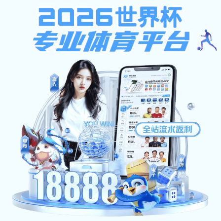
全民捕鱼大战
用
就业全民乐彩票app官网网
首页
学生
雇
离校相关手
学生