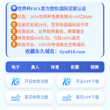
招聘全民乐彩票app官网
招聘简章
负责部门：
学
军工集团
联系人：
曹琦
联系电话：
022
选调生
办理方式：
由
国际组织
学生办理流程
实习全民乐彩票app官网
公职单位
招聘会全民乐彩票app官网
宣讲会全民乐彩票app官网
双选会全民乐彩票app官网
空中双选会
空中宣讲会