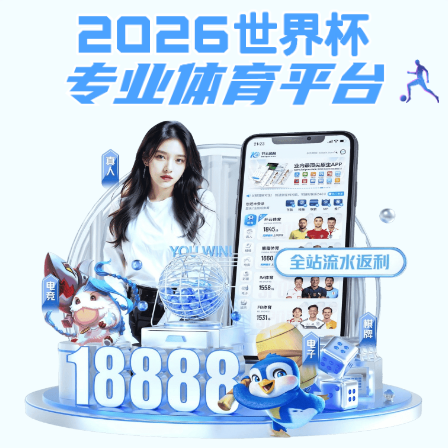
全民捕鱼大战
用
就业全民乐彩票app官网网
首页
学生
雇
离校相关手
学生