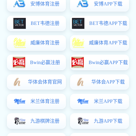
生涯教育
咨询预约
职业测评
就业指导
政策手续
毕业派遣
毕业生线上签约流程
出国（境）留学
档案相关手续
档案查询
离校相关手续