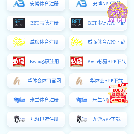
6月
【北洋园校区】大国重器·上市公司 | 烟台杰瑞集团2027届秋招提前批宣讲会
四、签订
30
2026/06/30 15:25
如与我校毕业生
app官网”-
6月
【北洋园校区】中国电子科技集团公司第十四研究所全民乐彩票app官网处理研究部提前批招聘宣讲
接受offer
17
2026/06/17 09:30
用人单位如在
止并按相关规
5月
全民彩票app下载2026年春季就业实习双选会邀请函
14
2026/05/14 14:00
中心联系
4月
第三届全国大学生职业规划大赛总决赛专场招聘会暨“千校万企供需对接会”
25
2026/04/25 09:00
卫津路校
通知公告
More+
大学生活动
?
全民乐639彩票welcome假期期间第二批次集中派遣时间变更的通知
022-83613
?
2026年大连大学附属新华医院赴高校 公开招聘工作人员公告
北洋园校
?
全民乐639彩票welcome企业入校招聘活动入校方式的通知