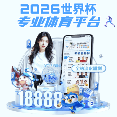
全民捕鱼大战
用
就业全民乐彩票app官网网
首页
学生
雇
网站使用手
学生