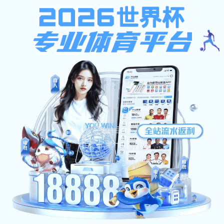
全民捕鱼大战
用
就业全民乐彩票app官网网
首页
学生
雇
双选会
学生