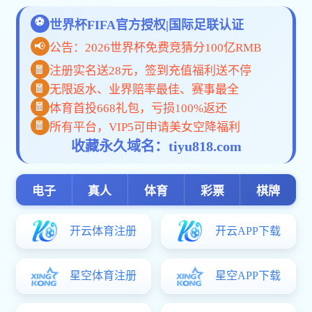
招聘全民乐彩票app官网
维克
招聘简章
维克美
军工集团
举办时间：20
选调生
浏览量：32
国际组织
入会链接
实习全民乐彩票app官网
公职单位
招聘会全民乐彩票app官网
腾
宣讲会全民乐彩票app官网
会
双选会全民乐彩票app官网
空中双选会
维
空中宣讲会